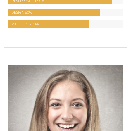
DEVELOPMENT
90%
DESIGN
80%
MARKETING
70%